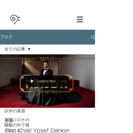
ブログ
全ての記事
全ての記事
職人として
技術的なこと
Load video
楽器のこと
周辺機材
コントラバス
以外の楽器
新型コロナの
映像
騒動の中で感
Ran Khalil Yosef Danker
じたこと