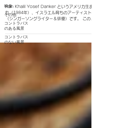
映像
Ran Khalil Yosef Danker というアメリカ生ま
れ（1984年）、イスラエル育ちのアーティスト
その他
（シンガーソングライター＆俳優）です。 この
コントラバス
曲、ベースが非常に格好良い。 でも、映像は非常
のある風景
に不思議な世界観。 この曲の解説を読んでみる
と、Ran...
コントラバス
のない風景