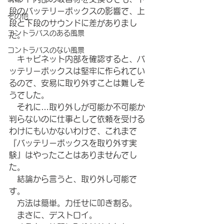
段のバッテリーボックスの影響で、上
その他
段と下段のサウンドに差がありまし
コントラバスのある風景
た。
コントラバスのない風景
　キャビネット内部を確認すると、バ
ッテリーボックスは堅牢に作られてい
るので、安易に取り外すことは難しそ
うでした。
　それに…取り外しが可能か不可能か
判らないのに仕事として依頼を受ける
わけにもいかないわけで、これまで
『バッテリーボックスを取り外す実
験』はやったことはありませんでし
た。
　結論から言うと、取り外し可能で
す。
　方法は簡単。力任せに叩き割る。
　まさに、デストロイ。