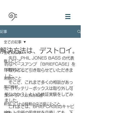
記事
全ての記事
解決方法は、デストロイ。
全ての記事
　先日、PHIL JONES BASS の代表
職人として
的なベースアンプ 『BRIEFCASE』を
技術的なこと
下取りとして引き取らせていただきま
した。
楽器のこと
　そこで、これまで多くの相談があっ
周辺機材
た『バッテリーボックスは取り外し可
能なのか？』という検証実験をしてみ
コントラバス以外の楽器
ました。
新型コロナの騒動の中で感じたこと
　これまでは、BRIEFCASEのキャビ
ネット内部の吸音材を交換しても、下
映像