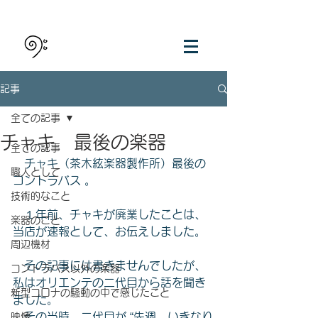
記事
全ての記事
チャキ 最後の楽器
全ての記事
　チャキ（茶木絃楽器製作所）最後の
職人として
コントラバス 。
技術的なこと
　１年前、チャキが廃業したことは、
楽器のこと
当店が速報として、お伝えしました。
周辺機材
　その記事には書きませんでしたが、
コントラバス以外の楽器
私はオリエンテの二代目から話を聞き
新型コロナの騒動の中で感じたこと
ました。
　その当時、二代目が “先週、いきなり
映像