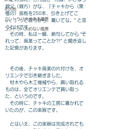
親父（親方）がな、『チャキから（黒
その他
檀の）指板を250本、引き上げてこ
コントラバスのある風景
い。』って言うから、驚いてな。” と言
うわけです。
コントラバスのない風景
　その時、私は一瞬、絶句してから “そ
れって、廃業ってことか?!” と聞き返し
た記憶があります。
　その後、チャキ廃業の片付けを、オ
リエンテで引き継ぎました。
　材木やら木工機械やら、買い取れる
ものは、全てオリエンテで買い取っ
た、というのです。
　その時に、チャキの工房に置かれて
いたのが、この楽器です。
　とはいえ、この楽器は完成されても