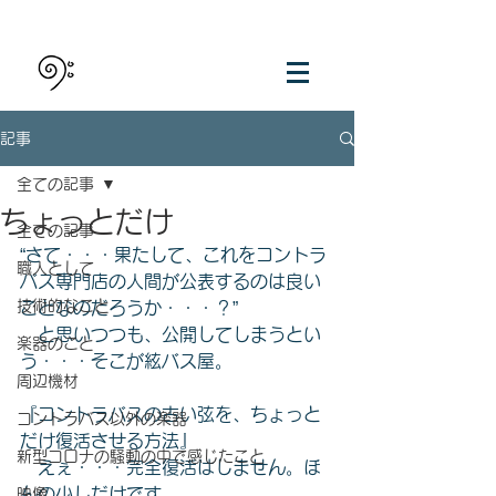
記事
全ての記事
ちょっとだけ
全ての記事
“さて・・・果たして、これをコントラ
職人として
バス専門店の人間が公表するのは良い
技術的なこと
ことなのだろうか・・・？”
　と思いつつも、公開してしまうとい
楽器のこと
う・・・そこが絃バス屋。
周辺機材
『コントラバスの古い弦を、ちょっと
コントラバス以外の楽器
だけ復活させる方法』
新型コロナの騒動の中で感じたこと
　えぇ・・・完全復活はしません。ほ
んの少しだけです。
映像