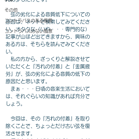
その他
　弦の劣化による音質低下についての
コントラバスのある風景
原因は、ネットで検索してみてくださ
い。オタクな（いや・・・専門的な）
コントラバスのない風景
記事が山ほど出てきますから、興味の
ある方は、そちらを読んでみてくださ
い。
　私の方から、ざっくりと解説させて
いただくと『汚れの付着』と『金属疲
労』が、弦の劣化による音質の低下の
原因だと思います。
　まぁ・・・日頃の音楽生活において
は、それぐらいの知識があれば充分で
しょう。
　今回は、その『汚れの付着』を取り
除くことで、ちょっとだけ古い弦を復
活させます。