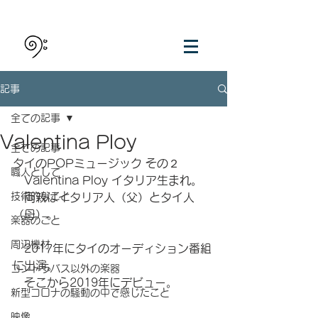
記事
全ての記事
Valentina Ploy
全ての記事
タイのPOPミュージック その２
職人として
　Valentina Ploy イタリア生まれ。
技術的なこと
　両親はイタリア人（父）とタイ人
（母）。
楽器のこと
周辺機材
　2017年にタイのオーディション番組
に出演。
コントラバス以外の楽器
　そこから2019年にデビュー。
新型コロナの騒動の中で感じたこと
映像