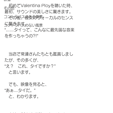
　初めてValentina Ployを聴いた時、
その他
最初、サウンドの美しさに驚きます。
コントラバスのある風景
　その後、彼女のヴォーカルのセンス
に驚きます。
コントラバスのない風景
“……タイって、こんなに最先端な音楽
を作っちゃうの?!”
　当店で常連さんたちとも鑑賞しまし
たが、その多くが、
“え？　これ、タイですか？”
　と言います。
　でも、映像を見ると、
“あぁ…タイだ。”
　と、わかります。