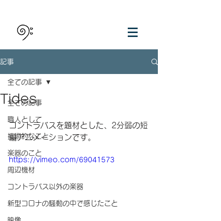
記事
全ての記事
Tides
全ての記事
職人として
コントラバスを題材とした、2分弱の短
技術的なこと
編アニメーションです。
楽器のこと
https://vimeo.com/69041573
周辺機材
コントラバス以外の楽器
新型コロナの騒動の中で感じたこと
映像