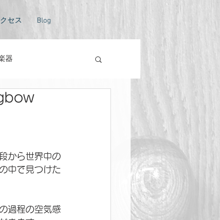
クセス
Blog
楽器
ngbow
トラバスのない風景
段から世界中の
の中で見つけた
の過程の空気感