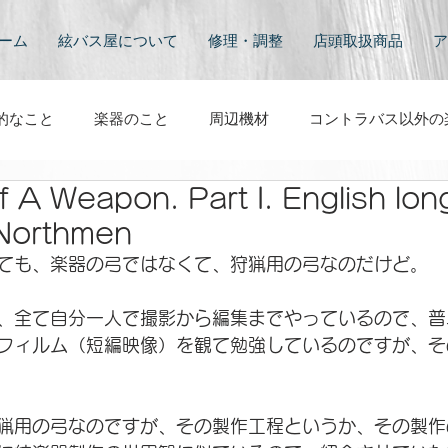
ーム
絃バス屋について
修理・調整
店頭取扱商品
ア
的なこと
楽器のこと
周辺機材
コントラバス以外の
f A Weapon. Part I. English lo
と
映像
その他
コントラバスのある風景
コン
Northmen
ても、楽器の弓ではなくて、狩猟用の弓なのだけど。
、全て自分一人で撮影から編集までやっているので、普
フィルム（短編映像）を観て勉強しているのですが、そ
猟用の弓なのですが、その製作工程というか、その製作