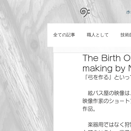
ホ
全ての記事
職人として
技術
The Birth O
新型コロナの騒動の中で感じたこ
making by 
『弓を作る』といっ
　絃バス屋の映像は
映像作家のショート
作品。
　楽器用ではなく狩