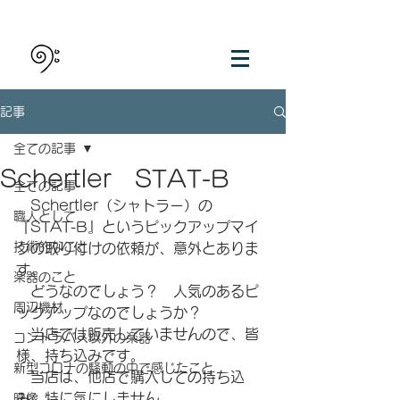
記事
全ての記事
Schertler STAT-B
全ての記事
　Schertler（シャトラー）の
職人として
『STAT-B』というピックアップマイ
技術的なこと
クの取り付けの依頼が、意外とありま
す。
楽器のこと
　どうなのでしょう？　人気のあるピ
周辺機材
ックアップなのでしょうか？
　当店では販売していませんので、皆
コントラバス以外の楽器
様、持ち込みです。
新型コロナの騒動の中で感じたこと
　当店は、他店で購入しての持ち込
み、特に気にしません。
映像