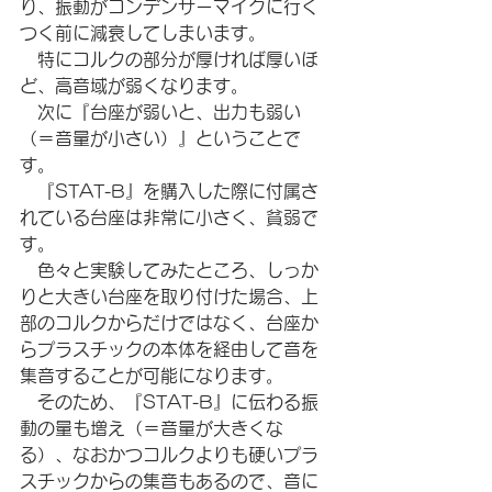
り、振動がコンデンサーマイクに行く
つく前に減衰してしまいます。
　特にコルクの部分が厚ければ厚いほ
ど、高音域が弱くなります。
　次に『台座が弱いと、出力も弱い
（＝音量が小さい）』ということで
す。
　『STAT-B』を購入した際に付属さ
れている台座は非常に小さく、貧弱で
す。
　色々と実験してみたところ、しっか
りと大きい台座を取り付けた場合、上
部のコルクからだけではなく、台座か
らプラスチックの本体を経由して音を
集音することが可能になります。
　そのため、『STAT-B』に伝わる振
動の量も増え（＝音量が大きくな
る）、なおかつコルクよりも硬いプラ
スチックからの集音もあるので、音に