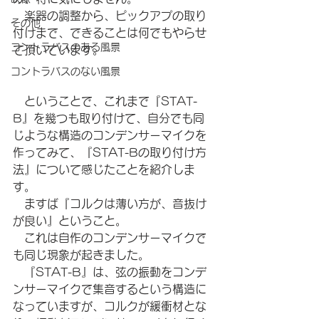
　楽器の調整から、ピックアプの取り
その他
付けまで、できることは何でもやらせ
コントラバスのある風景
て頂いています。
コントラバスのない風景
　ということで、これまで『STAT-
B』を幾つも取り付けて、自分でも同
じような構造のコンデンサーマイクを
作ってみて、『STAT-Bの取り付け方
法』について感じたことを紹介しま
す。
　ますば『コルクは薄い方が、音抜け
が良い』ということ。
　これは自作のコンデンサーマイクで
も同じ現象が起きました。
　『STAT-B』は、弦の振動をコンデ
ンサーマイクで集音するという構造に
なっていますが、コルクが緩衝材とな