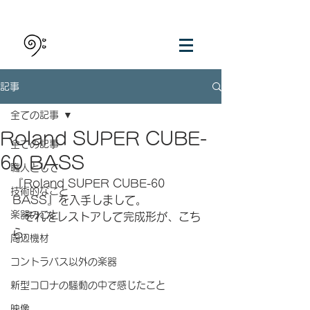
記事
全ての記事
Roland SUPER CUBE-
全ての記事
60 BASS
職人として
『Roland SUPER CUBE-60 
技術的なこと
BASS』を入手しまして。
楽器のこと
　それをレストアして完成形が、こち
ら。
周辺機材
コントラバス以外の楽器
新型コロナの騒動の中で感じたこと
映像