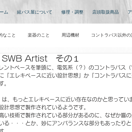
ーム
絃バス屋について
修理・調整
店頭取扱商品
ア
的なこと
楽器のこと
周辺機材
コントラバス以外の
 SWB Artist その１
と
映像
その他
コントラバスのある風景
コン
イレントベースを筆頭に、電気系（？）のコントラバス（
に『エレキベースに近い設計思想』か『コントラバスに
す。
ape は、もっとエレキベースに近い存在なのかと思って
設計思想で製作されているようです。
高い技術で製作されている部分があるのに、なぜか響の
いる・・・とか、妙にアンバランスな部分もあったりと
す。