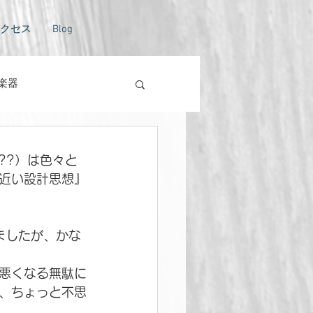
クセス
Blog
楽器
トラバスのない風景
??）は色々と
近い設計思想』
いましたが、かな
悪くなる無駄に
、ちょっと不思