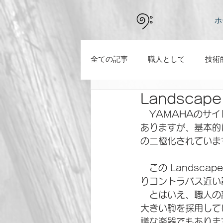
ホ
全ての記事
職人として
技術
Landscape
新型コロナの騒動の中で感じたこ
　YAMAHAのサ
ありますが、基本的
の二極化されていま
　この Landsc
りコントラバス近い
　とはいえ、職人の
大きい駒を採用して
議な楽器でもありま