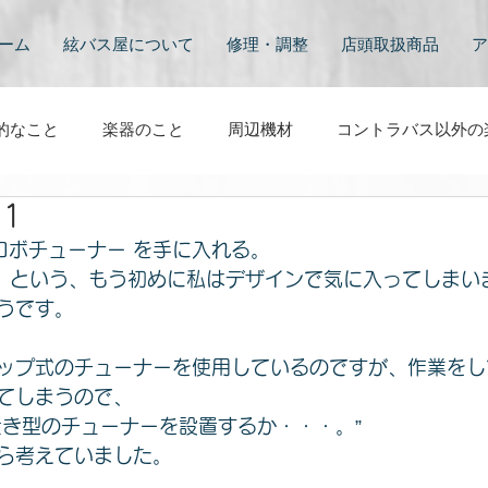
ーム
絃バス屋について
修理・調整
店頭取扱商品
ア
的なこと
楽器のこと
周辺機材
コントラバス以外の
11
と
映像
その他
コントラバスのある風景
コン
ロボチューナー を手に入れる。
-11』という、もう初めに私はデザインで気に入ってしま
うです。
ップ式のチューナーを使用しているのですが、作業をし
てしまうので、
置き型のチューナーを設置するか・・・。”
ら考えていました。