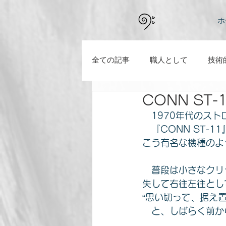
ホ
全ての記事
職人として
技術
CONN ST-
新型コロナの騒動の中で感じたこ
　1970年代のスト
　『CONN ST
こう有名な機種のよ
　普段は小さなクリ
失して右往左往とし
“思い切って、据え
　と、しばらく前か