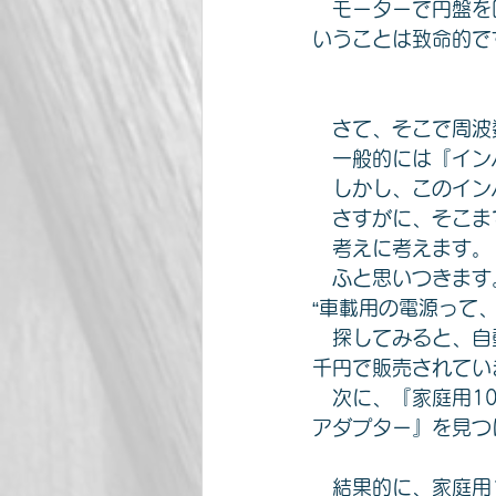
　モーターで円盤を
いうことは致命的で
　さて、そこで周波
　一般的には『イン
　しかし、このイン
　さすがに、そこま
　考えに考えます。
　ふと思いつきます
“車載用の電源って、
　探してみると、自
千円で販売されてい
　次に、『家庭用1
アダプター』を見つ
　結果的に、家庭用1