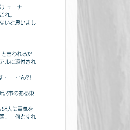
ボチューナー 
、これ。
ないと思いまし
』と言われるだ
アルに添付され
・・・“ん?! 
所沢市のある東
ぁ盛大に電気を
題。　何とすれ