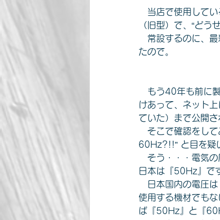
　当店で使用してい
（旧型）で、“どう
　常設するのに、最
たので。
　もう40年も前に
けあって、ネット上
ていた）まで公開さ
　そこで確認をしてみ
60Hz?!!” と目を
　そう・・・電気の
日本は『50Hz』で
　日本国内の電圧は
使用する機材でもな
ば『50Hz』と『