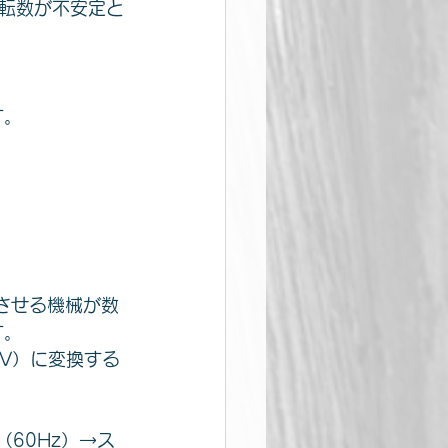
転数が不安定と
す。
させる機械が数
す。
2V）に変換する
（60Hz）→ス