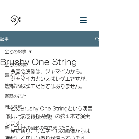
記事
全ての記事
Brushy One String
全ての記事
　今回の映像は、ジャマイカから。
職人として
　ジャマイカといえばレゲエですが、
技術的なこと
当然、レゲエだけではありません。
楽器のこと
周辺機材
　このBrushy One Stringという演奏
家は、文字通りギターの弦１本で演奏
コントラバス以外の楽器
します。
新型コロナの騒動の中で感じたこと
　見た通り、サムネイルの画像からは
香ばしく怪しい香りが漂っています。
映像