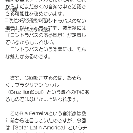
からまだまだ多くの音楽の中で活躍で
その他
きる可能性を秘めています。
コントラバスのある風景
　だから今現在〔コントラバスのない
風景〕だからと言っても、数年後には
コントラバスのない風景
〔コントラバスのある風景〕が定着し
ているからもしれない。
　コントラバスという楽器には、そん
な魅力があるのです。
　さて、今回紹介するのは、おそら
く…ブラジリアン ソウル
（BrazilianSoul）という流れの中にあ
るものではないか…と思われます。
　このBia Ferreiraという音楽家は数
年前から注目していたのですが、今回
は『Sofar Latin America』というチ