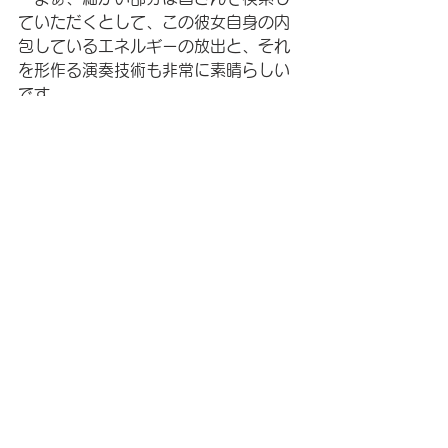
ていただくとして、この彼女自身の内
包しているエネルギーの放出と、それ
を形作る演奏技術も非常に素晴らしい
です。
　色々と〈個性の強い音楽家〉ですの
で、世界の中心に踊り出すときに
は“色々と政治的なものや思想的なもの
を抱えて出てくるんだろうなぁ。”とは
思いますが、今しばらく注目してみた
いと思います。
https://youtu.be/HyusmerTeUM