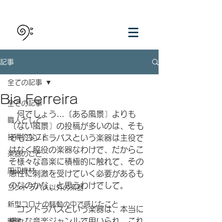
記事
全ての記事
Bia Ferreira
全ての記事
　何でしょう…〔ある風景〕よりも
職人として
〔ない風景〕の投稿が多いのは、そも
技術的なこと
そもコントラバスという楽器は主役で
はなく脇役の楽器なわけで、だからこ
楽器のこと
そ様々な音楽に積極的に触れて、その
周辺機材
感性に刺激を受けていく必要があるも
のなのかな、と思うわけでして。
コントラバス以外の楽器
新型コロナの騒動の中で感じたこと
　コントラバスという楽器は、本当に
様々な音楽ジャンルで用いられ、これ
映像