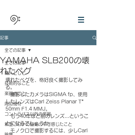
記事
全ての記事
YAMAHA SLB200の壊
全ての記事
れたペグ
職人として
壊れたペグを、格好良く撮影してみ
技術的なこと
る。
楽器のこと
　撮影したカメラはSIGMA fp、使用
したレンズはCarl Zeiss Planar T* 
周辺機材
50mm F1.4 MMJ。
コントラバス以外の楽器
　もう40年ほど前のレンズ…というこ
とになるでしょうか。
新型コロナの騒動の中で感じたこと
　モノクロで撮影するには、少しCarl 
映像