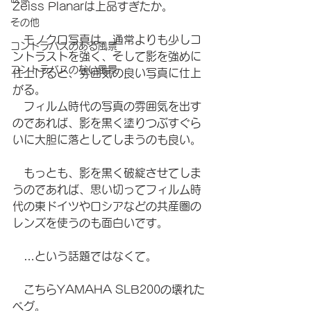
Zeiss Planarは上品すぎたか。
その他
　モノクロ写真は、通常よりも少しコ
コントラバスのある風景
ントラストを強く、そして影を強めに
コントラバスのない風景
仕上げると、雰囲気の良い写真に仕上
がる。
　フィルム時代の写真の雰囲気を出す
のであれば、影を黒く塗りつぶすぐら
いに大胆に落としてしまうのも良い。
　もっとも、影を黒く破綻させてしま
うのであれば、思い切ってフィルム時
代の東ドイツやロシアなどの共産圏の
レンズを使うのも面白いです。
　…という話題ではなくて。
　こちらYAMAHA SLB200の壊れた
ペグ。