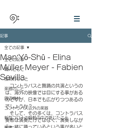
記事
全ての記事
Man’Yô-Shû - Elina
全ての記事
Müller Meyer - Fabien
職人として
Sevilla
技術的なこと
　コントラバスと舞踊の共演というの
楽器のこと
は、海外の映像では目にする事がある
周辺機材
のですが、日本でも広がりつつあるの
でしょうか？
コントラバス以外の楽器
　そして、その多くは、コントラバス
新型コロナの騒動の中で感じたこと
奏者は演奏だけではなく、演奏しなが
ら一緒に踊っているという事が多いと
映像