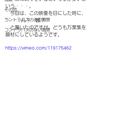
いう・・・。
その他
　今回は、この映像を目にした時に、
コントラバスのある風景
“・・・ん？　畳？”
　と驚いたのですが、どうも万葉集を
コントラバスのない風景
題材にしているようです。
https://vimeo.com/119175462
コントラバスのある風景
映像