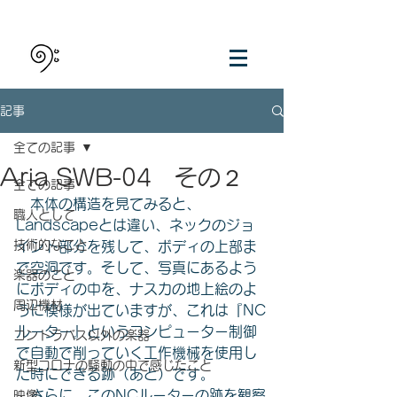
記事
全ての記事
Aria SWB-04 その２
全ての記事
　本体の構造を見てみると、
職人として
Landscapeとは違い、ネックのジョ
技術的なこと
イント部分を残して、ボディの上部ま
で空洞です。そして、写真にあるよう
楽器のこと
にボディの中を、ナスカの地上絵のよ
周辺機材
うに模様が出ていますが、これは『NC
ルーター』というコンピューター制御
コントラバス以外の楽器
で自動で削っていく工作機械を使用し
新型コロナの騒動の中で感じたこと
た時にできる跡（あと）です。
　さらに、このNCルーターの跡を観察
映像