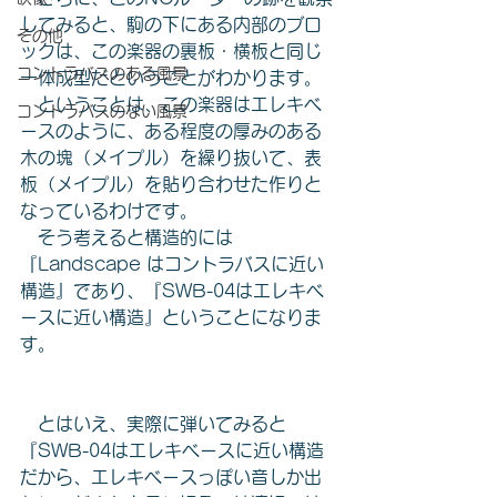
してみると、駒の下にある内部のブロ
その他
ックは、この楽器の裏板・横板と同じ
コントラバスのある風景
一体成型だということがわかります。
　ということは、この楽器はエレキベ
コントラバスのない風景
ースのように、ある程度の厚みのある
木の塊（メイプル）を繰り抜いて、表
板（メイプル）を貼り合わせた作りと
なっているわけです。
　そう考えると構造的には
『Landscape はコントラバスに近い
構造』であり、『SWB-04はエレキベ
ースに近い構造』ということになりま
す。
　とはいえ、実際に弾いてみると
『SWB-04はエレキベースに近い構造
だから、エレキベースっぽい音しか出