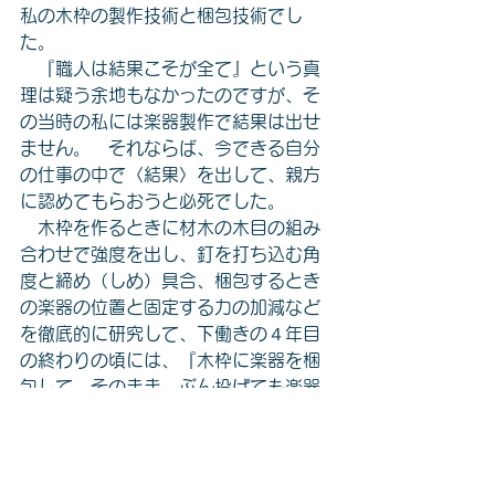
私の木枠の製作技術と梱包技術でし
た。
　『職人は結果こそが全て』という真
理は疑う余地もなかったのですが、そ
の当時の私には楽器製作で結果は出せ
ません。　それならば、今できる自分
の仕事の中で〈結果〉を出して、親方
に認めてもらおうと必死でした。
　木枠を作るときに材木の木目の組み
合わせで強度を出し、釘を打ち込む角
度と締め（しめ）具合、梱包するとき
の楽器の位置と固定する力の加減など
を徹底的に研究して、下働きの４年目
の終わりの頃には、『木枠に楽器を梱
包して、そのまま、ぶん投げても楽器
も木枠も破損しない』というところま
で精度を上げました。
　もう、“これでダメなら、辞めてや