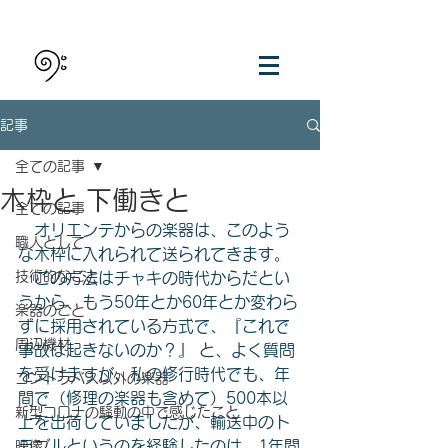
記事
全ての記事
木枠と 下働きと
全ての記事
　オリエンテからの楽器は、このよう
職人として
な木枠に入れられて送られてきます。
技術的なこと
　この方法はチャキの時代からだとい
うから、もう50年とか60年とか変わら
楽器のこと
ずに採用されている方式で、『これで
周辺機材
事故は起きないのか？』 と、よく質問
を受けますが、私の修行時代でも、年
コントラバス以外の楽器
間で（修理の楽器も含めて）500本以
新型コロナの騒動の中で感じたこと
上を出荷していましたが、輸送中のト
ラブルというのを経験したのは、1年間
映像