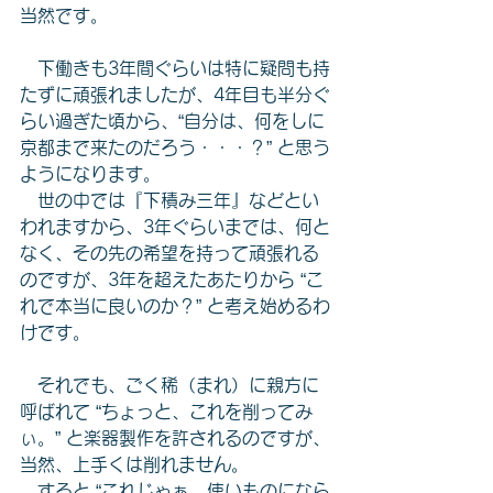
当然です。
　下働きも3年間ぐらいは特に疑問も持
たずに頑張れましたが、4年目も半分ぐ
らい過ぎた頃から、“自分は、何をしに
京都まで来たのだろう・・・？” と思う
ようになります。
　世の中では『下積み三年』などとい
われますから、3年ぐらいまでは、何と
なく、その先の希望を持って頑張れる
のですが、3年を超えたあたりから “こ
れで本当に良いのか？” と考え始めるわ
けです。
　それでも、ごく稀（まれ）に親方に
呼ばれて “ちょっと、これを削ってみ
ぃ。” と楽器製作を許されるのですが、
当然、上手くは削れません。
　すると “これじゃぁ、使いものになら