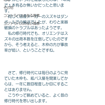
で１本有るか無いかだったと思いま
その他
す。
コントラバスのある風景
　同じく国産メーカーのスズキはダン
ボールでの輸送でしたが、わりと楽器
コントラバスのない風景
破損のトラブルはあったようです。
　私の修行時代でも、オリエンテはス
ズキの出荷本数を圧倒していたのです
から、そう考えると、木枠の方が事故
率が低い、ということですね。
　さて、修行時代には毎日のように見
ていた木枠も、絃バス屋を開業してか
らは、一年に数回程度しか目にするこ
とはありません。
　こうやって眺めていると、よく昔の
修行時代を思い出します。