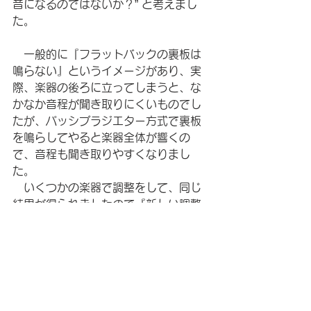
音になるのではないか？” と考えまし
た。
　一般的に『フラットバックの裏板は
鳴らない』というイメージがあり、実
際、楽器の後ろに立ってしまうと、な
かなか音程が聞き取りにくいものでし
たが、パッシブラジエター方式で裏板
を鳴らしてやると楽器全体が響くの
で、音程も聞き取りやすくなりまし
た。
　いくつかの楽器で調整をして、同じ
結果が得られましたので『新しい調整
技術が確立された』と言ってしまって
も、問題ないかと思います。
　私自身、実は、あまりフラットバッ
クの音の響き方は好きではありません
でしたが、この調整方法で鳴らしてや