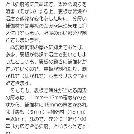
とは強度的に無意味で、楽器の鳴りを
阻害（そがい）する上、裏板が乾燥や
湿度で微妙な変化をした時に、分厚い
補強材では裏板の歪みを無理矢理に抑
え付けてしまい、強度の弱い部分が割
れてしまいます。
　必要最低限の厚さに抑えておけば、
多少、裏板が乾燥や湿度で動いてしま
ったとしても、裏板の動きに補強材が
付いていくので、裏板が割れたり、剥
がれて（はがれて）しまうリスクも回
避できます。
　そもそも、表板で魂柱が当たる周辺
の厚みは、11mm〜13mm程度なので
すから、補強材に15mmの厚さがあれ
ば『裏板（５mm）+補強材（15mm）
＝20mm』なので、充分に『軽く100
年は対応できる強度』というわけです
ね。