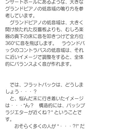
ンサートホールにあるような、大きな
グランドピアノの低音域の鳴り方を参
考しています。
　グランドピアノの低音域は、大きく
開け放たれた反響板よりも、むしろ楽
器の真下の床に音を叩きつけて全方位
360°に音を飛ばします。　ラウンドバ
ックのコントラバスの低音域は、それ
に近いイメージで調整をすると、全体
的にバランスよく音が作れます。
　では、フラットバックは、どうしま
しょう・・・？
　と、悩んだ末に行き着いたイメージ
は・・・“ん？　構造的には、パッシブ
ラジエターが近くね？” ということで
す。
　　おそらく多くの人が “・・・?!” だ