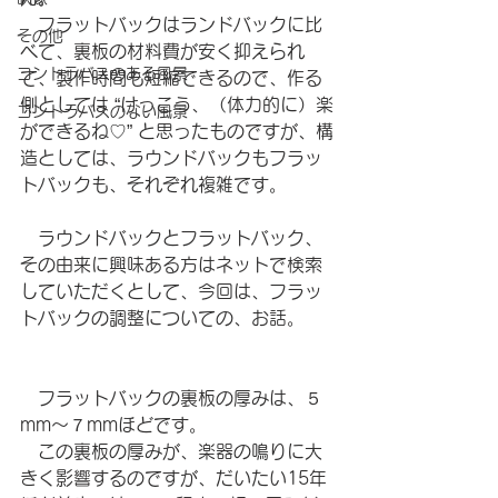
　フラットバックはランドバックに比
その他
べて、裏板の材料費が安く抑えられ
コントラバスのある風景
て、製作時間も短縮できるので、作る
側としては “けっこう、（体力的に）楽
コントラバスのない風景
ができるね♡” と思ったものですが、構
造としては、ラウンドバックもフラッ
トバックも、それぞれ複雑です。
　ラウンドバックとフラットバック、
その由来に興味ある方はネットで検索
していただくとして、今回は、フラッ
トバックの調整についての、お話。
　フラットバックの裏板の厚みは、５
mm〜７mmほどです。
　この裏板の厚みが、楽器の鳴りに大
きく影響するのですが、だいたい15年