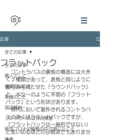
記事
全ての記事
フラットバック
全ての記事
　コントラバスの裏板の構造には大き
職人として
く２種類があって、表板と同じように
技術的なこと
膨らみを持たせた『ラウンドバック』
と、ギターのように平面の『フラット
楽器のこと
バック』という形状があります。
周辺機材
　現代において製作されるコントラバ
スの多くはラウンドバックですが、
コントラバス以外の楽器
『フラットバックは一般的ではない』
新型コロナの騒動の中で感じたこと
と言い切るほどの少数派でもありませ
ん。
映像