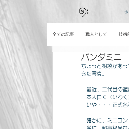
ホ
全ての記事
職人として
技術
パンダミニ
新型コロナの騒動の中で感じたこ
ちょっと相談があっ
きた写真。
　最近、二代目の塗
　本人曰く（いわく
　いや・・・正式名
　確かに、ミニコン
　逆に、超高級品な