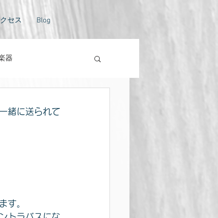
クセス
Blog
楽器
トラバスのない風景
一緒に送られて
ます。
ントラバスにな