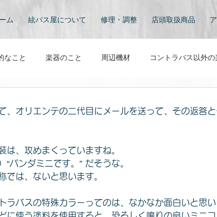
ーム
絃バス屋について
修理・調整
店頭取扱商品
ア
的なこと
楽器のこと
周辺機材
コントラバス以外の
と
映像
その他
コントラバスのある風景
コン
て、オリエンテの二代目にメールを送って、その返答と
装は、攻めまくっていますね。
）“パンダミニです。” だそうな。
称では、ないと思います。
トラバスの特殊カラーってのは、なかなか面白いと思い
どに使う塗料を使用すると、恐ろしく鳴りの良いミニコ