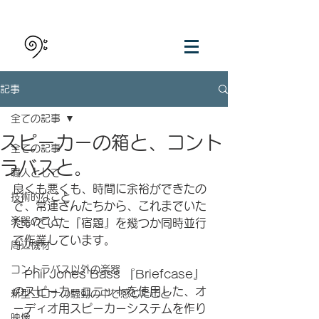
記事
全ての記事
スピーカーの箱と、コント
全ての記事
ラバスと。
職人として
良くも悪くも、時間に余裕ができたの
技術的なこと
で、常連さんたちから、これまでいた
楽器のこと
だいていた『宿題』を幾つか同時並行
で作業しています。
周辺機材
コントラバス以外の楽器
　Phil Jones Bass 『Briefcase』
のスピーカーユニットを使用した、オ
新型コロナの騒動の中で感じたこと
ーディオ用スピーカーシステムを作り
映像