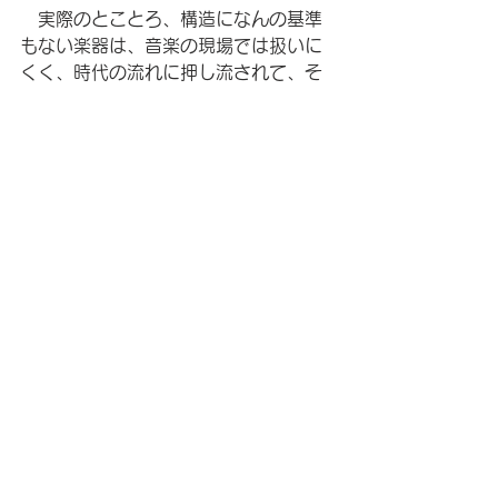
　実際のとことろ、構造になんの基準
もない楽器は、音楽の現場では扱いに
くく、時代の流れに押し流されて、そ
れを〈文化〉として確立することは難
しいです。
　コントラバスという楽器が、様々な
音楽ジャンルで活躍しているのは、
〈基準〉があればこそ、様々な種類の
楽器と共演できる『仲間』として受け
入れられているのだと思います。