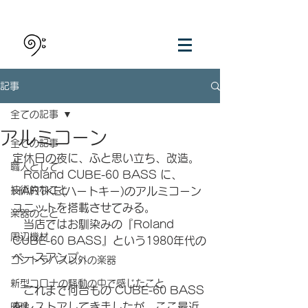
記事
全ての記事
アルミコーン
全ての記事
定休日の夜に、ふと思い立ち、改造。
職人として
　Roland CUBE-60 BASS に、
技術的なこと
HARTKE(ハートキー)のアルミコーン 
ユニットを搭載させてみる。
楽器のこと
　当店ではお馴染みの『Roland 
周辺機材
CUBE-60 BASS』という1980年代の
ベースアンプ。
コントラバス以外の楽器
新型コロナの騒動の中で感じたこと
　これまで何台もの CUBE-60 BASS 
をレストアしてきましたが、ここ最近
映像