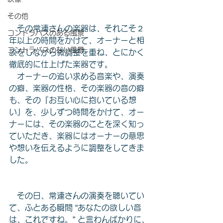
その他
　その常連さんの楽器は、それこそ２
コントラバスのある風景
年以上の時間をかけて、オーナーと相
コントラバスのない風景
談をしながら微調整を重ね、とにかく
徹底的に仕上げた楽器です。
　オーナーの追い求める音楽や、演奏
の癖、楽器の性格、その楽器の音の癖
も、その『お互い心に抱いている想
い』を、少しずつ時間をかけて、オー
ナーには、その楽器のことを深く知っ
ていただき、楽器にはオーナーの意思
や想いを伝えるように調整をしてきま
した。
　その日、常連さんの演奏を聴いてい
て、ふとある瞬間 “あなたの欲しい音
は、これですね。” と言わんばかりに、