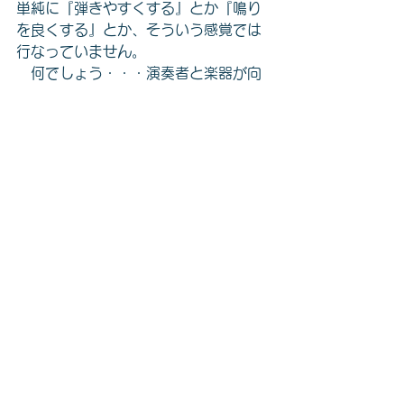
単純に『弾きやすくする』とか『鳴り
を良くする』とか、そういう感覚では
行なっていません。
　何でしょう・・・演奏者と楽器が向
き合って対話をすること自体が、ひと
つの〈音楽〉とでもいうか・・・そし
て、最終的にそれを具現化して〈音〉
を作り上げるのが、調整作業とでもい
うか。
　それは特に特定の音楽のジャンルに
限定される話ではなくて、全てのジャ
ンルで、同じことだと考えています。
　その常連さんとライブ終了後に話を
した時に、常連さんも “今日は楽器に助
けられました。” と話しておられまし