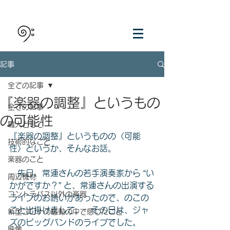
記事
全ての記事
『楽器の調整』というもの
全ての記事
の可能性
職人として
『楽器の調整』というものの〈可能
技術的なこと
性〉というか、そんなお話。
楽器のこと
　先日、常連さんの若手演奏家から “い
周辺機材
かがですか？” と、常連さんの出演する
コントラバス以外の楽器
ライブのお誘いがあったので、のこの
こと出掛けまして。　その日は、ジャ
新型コロナの騒動の中で感じたこと
ズのビッグバンドのライブでした。
映像